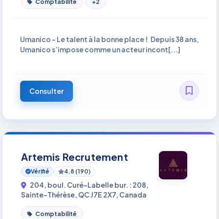
Comptabilité
+2
Umanico – Le talent à la bonne place ! Depuis 38 ans,
Umanico s’impose comme un acteur incont[...]
Consulter
Artemis Recrutement
Vérifié
4.8 (190)
204, boul. Curé-Labelle bur. : 208,
Sainte-Thérèse, QC J7E 2X7, Canada
Comptabilité