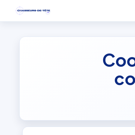
Coo
co