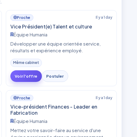
t.
Il y a 1 day
Proche
Vice Président(e) Talent et culture
Équipe Humania
Développer une équipe orientée service,
résultats et expérience employé.
Même cabinet
Voir l'offre
Postuler
Il y a 1 day
Proche
Vice-président Finances - Leader en
Fabrication
Équipe Humania
Mettez votre savoir-faire au service d'une
équipe passionnée dans un environnement