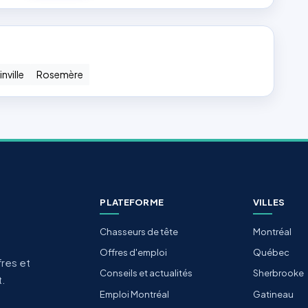
inville
Rosemère
PLATEFORME
VILLES
Chasseurs de tête
Montréal
Offres d'emploi
Québec
fres et
Conseils et actualités
Sherbrooke
t.
Emploi Montréal
Gatineau