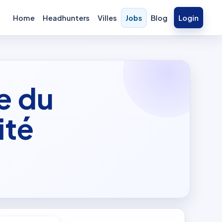
Home
Headhunters
Villes
Jobs
Blog
Login
e du
ité