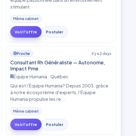
stimulant.
Même cabinet
Voir l'offre
Postuler
Il y a 2 days
Proche
Consultant Rh Généraliste — Autonome,
Impact Pme
Équipe Humania · Québec
Qui est l’Équipe Humania? Depuis 2003, grâce
à notre écosystème d'experts, l’Équipe
Humania propulse les re...
Même cabinet
Voir l'offre
Postuler