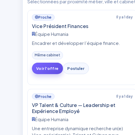
Sélectionnées par proximité métier, ville et cabine
Il y a 1 day
Proche
Vice Président Finances
Équipe Humania
Encadrer et développer l’équipe finance.
Même cabinet
Voir l'offre
Postuler
Il y a 1 day
Proche
VP Talent & Culture — Leadership et
Expérience Employé
Équipe Humania
Une entreprise dynamique recherche un(e)
Vice-président(e), Talent et Culture pour