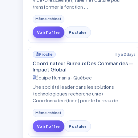
transformer la fonction ...
Même cabinet
Voir l'offre
Postuler
Il y a 2 days
Proche
Coordinateur Bureaux Des Commandes —
Impact Global
Équipe Humania · Québec
Une société leader dans les solutions
technologiques recherche un(e)
Coordonnateur(trice) pour le bureau de...
Même cabinet
Voir l'offre
Postuler