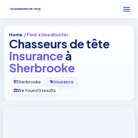
Home
/ Find a headhunter
Chasseurs de tête
Insurance
à
Sherbrooke
Sherbrooke
Insurance
We found 0 results